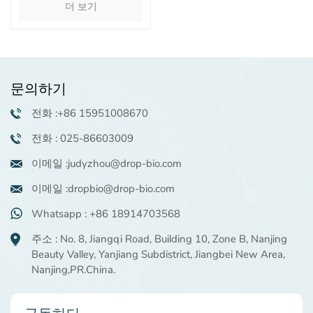
더 보기
가물
문의하기
전화 :+86 15951008670
전화 : 025-86603009
이메일 :judyzhou@drop-bio.com
이메일 :dropbio@drop-bio.com
Whatsapp : +86 18914703568
주소 : No. 8, Jiangqi Road, Building 10, Zone B, Nanjing
Beauty Valley, Yanjiang Subdistrict, Jiangbei New Area,
Nanjing,PR.China.