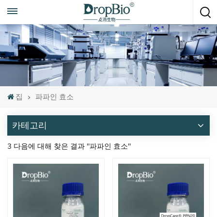
언제든지 전화하세요
+86 15951008670
집
파파인 효소
카테고리
3 다음에 대해 찾은 결과 "파파인 효소"