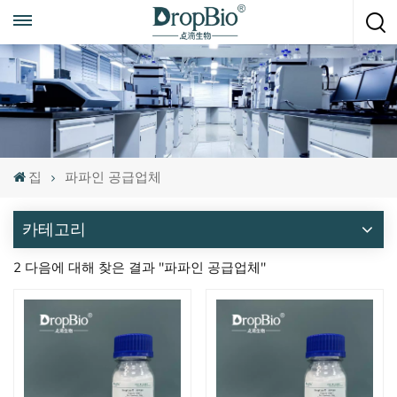
언제든지 전화하세요
+86 15951008670
집
파파인 공급업체
카테고리
2 다음에 대해 찾은 결과 "파파인 공급업체"