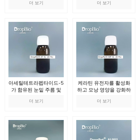
더 보기
더 보기
아세틸테트라펩타이드-5
케라틴 유전자를 활성화
가 함유된 눈밑 주름 및
하고 모낭 영양을 강화하
다크서클 개선 펩타이드
여 속눈썹 성장을 효과적
더 보기
더 보기
솔루션
으로 촉진하는 펜타펩타
이드