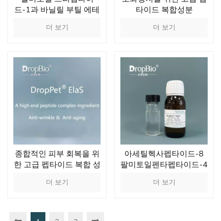
드-1과 바닐릴 부틸 에테
타이드 복합성분
르가 입술을 통통하게 만
더 보기
더 보기
들어줍니다.
종합적인 피부 회복을 위
아세틸헥사펩타이드-8
한 고급 펩타이드 복합 성
팔미토일펜타펩타이드-4
분
팔미토일테트라펩타이
더 보기
더 보기
드-7 페녹시에탄올 에틸
헥실글리세린으로 구성
된 펩타이드 솔루션 주름
개선 및 탄력 강화