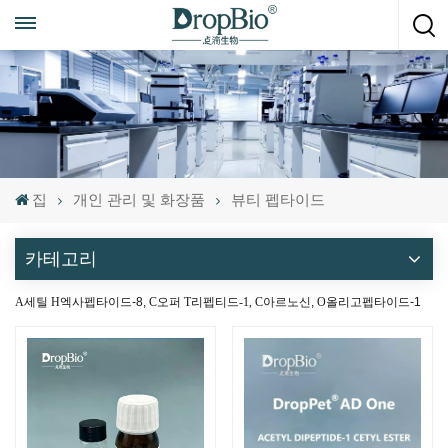
언제든지 전화하세요
+86 15951008670
집
개인 관리 및 화장품
뷰티 펩타이드
카테고리
A
세틸
H
엑사펩타이드-8,
C
오퍼
T
리펩티드-1,
C
아르노신,
O
올리고펩타이드-1