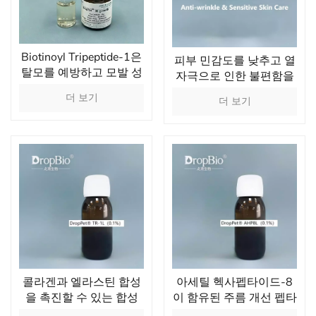
Biotinoyl Tripeptide-1은
피부 민감도를 낮추고 열
탈모를 예방하고 모발 성
자극으로 인한 불편함을
장을 자극 할 수 있습니
조절하는 아세틸 디펩타
더 보기
더 보기
다.
이드-1 세틸 에스테르 복
합 용액
콜라겐과 엘라스틴 합성
아세틸 헥사펩타이드-8
을 촉진할 수 있는 합성
이 함유된 주름 개선 펩타
테트라펩타이드
이드 솔루션