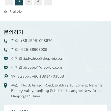
1
2
3
총
3
페이지
문의하기
전화 :+86 15951008670
전화 : 025-86603009
이메일 :judyzhou@drop-bio.com
이메일 :dropbio@drop-bio.com
Whatsapp : +86 18914703568
주소 : No. 8, Jiangqi Road, Building 10, Zone B, Nanjing
Beauty Valley, Yanjiang Subdistrict, Jiangbei New Area,
Nanjing,PR.China.