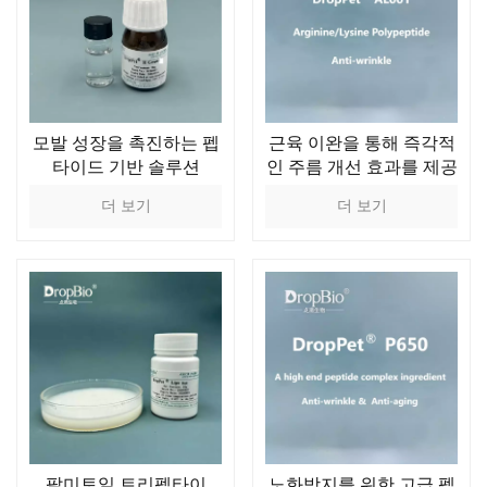
모발 성장을 촉진하는 펩
근육 이완을 통해 즉각적
타이드 기반 솔루션
인 주름 개선 효과를 제공
하는 아르기닌/라이신 폴
더 보기
더 보기
리펩타이드 솔루션
팔미토일 트리펩타이
노화방지를 위한 고급 펩