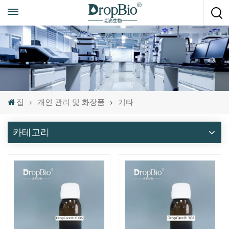
언제든지 전화하세요
+86 15951008670
집
개인 관리 및 화장품
기타
카테고리