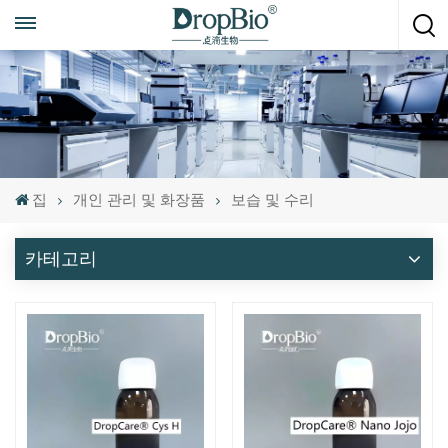
언제든지 전화하세요
+86 15951008670
집
개인 관리 및 화장품
보습 및 수리
카테고리