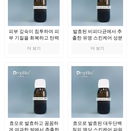
피부 깊숙이 침투하여 피
발효된 비피다균에서 추
부 기질을 회복하고 탄력
출한 유명 스킨케어 성분
과 주름을 개선하는 가수
더 보기
더 보기
분해 콜라겐 화장품 성분
효모로 발효하고 꼼꼼하
효모로 발효된 대두단백
게 여과한 쌀에서 추출한
질의 액상 스킨케어 파워