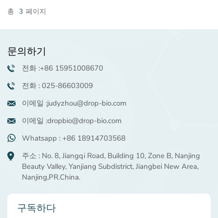
총
3
페이지
문의하기
전화 :+86 15951008670
전화 : 025-86603009
이메일 :judyzhou@drop-bio.com
이메일 :dropbio@drop-bio.com
Whatsapp : +86 18914703568
주소 : No. 8, Jiangqi Road, Building 10, Zone B, Nanjing
Beauty Valley, Yanjiang Subdistrict, Jiangbei New Area,
Nanjing,PR.China.
구독하다