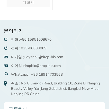
더 보기
로 부드러운 각질 제거 효
과
문의하기
전화 :+86 15951008670
전화 : 025-86603009
이메일 :judyzhou@drop-bio.com
이메일 :dropbio@drop-bio.com
Whatsapp : +86 18914703568
주소 : No. 8, Jiangqi Road, Building 10, Zone B, Nanjing
Beauty Valley, Yanjiang Subdistrict, Jiangbei New Area,
Nanjing,PR.China.