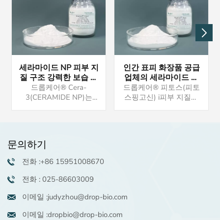
세라마이드 NP 피부 지
인간 표피 화장품 공급
질 구조 강력한 보습 효
업체의 세라마이드 오
과
일 성분의 전구체인 피
드롭케어® Cera-
드롭케어® 피토스(피토
토스핑고신
3(CERAMIDE NP)는
스핑고신) i피부 지질과
Drop(Nanjing)Bio-Tech
유사하고 수분 보유 및 장
Co.,Ltd.입니다. 최신 보습
벽 기능에 중요한 역할을
리페어 제품 개발.관심이
하는 세라마이드의 전구
있으시면 샘플을 위해 문
체입니다. 관심이 있으시
문의하기
의해 주세요. 우리는 또한
면 샘플을 위해 문의해 주
귀하가 참조할 수 있도록
세요. 우리는 또한 귀하의
전화 :+86 15951008670
레시피를 제공할 수 있습
참고를 위해 레시피를 제
니다. 최소 주문 수량은
공할 수 있습니다. 최소
전화 : 025-86603009
협상 가능하며 일반적으
주문 수량은 협상 가능하
로 25kg입니다..
며 일반적으로 25kg입니
이메일 :judyzhou@drop-bio.com
다..
이메일 :dropbio@drop-bio.com