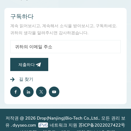
력을 강화하여 햇볕에 탄 후의 붉어짐과 부상을 줄여줍니
다.자외선으로 인한 산화 스트레스를 복구합니다.안색을 밝
게 합니다:강력한 항산화 작용을 통해 멜라닌 생성의 주요
구독하다
단계를 억제하여 칙칙함과 피부톤 불균형을 해결하고 빛나
계속 읽어보시고, 계속해서 소식을 받아보시고, 구독하세요.
는 피부를 선사합니다.다양한 응용 분야:세럼: 집중적인 노
귀하의 생각을 알려주시면 감사하겠습니다.
화 방지를 위한 고농축 침투 효과.크림/로션: 수분을 공급하
고 에너지를 공급하여 매일 영양을 공급하고 보호해줍니
다.아이크림: 눈가의 미세한 주름, 늘어짐, 검은 고리를 개선
합니다.자외선 차단제: 자외선 차단 효과를 높여줍니다.마
스크: 집중적인 활력 회복 및 복구.기술적 이점(제조업체 및
제출하다
제조업체용):향상된 안정성: 최신 기술(예: 미세캡슐화)은
빛/열 안정성을 크게 개선하여 제형을 더 쉽게 만들어줍니
길 찾기
다.최적화된 침투: 운반 시스템(예: 리포좀)은 표적 부위로
의 경피 전달을 향상시킵니다.임상적으로 뒷받침되는 주장:
노화 방지 및 항산화 효능에 대한 강력한 시험관 내, 생체
내 및 임상 데이터를 바탕으로 뒷받침됩니다.II. 건강기능식
품: DropCare® Q10의 내부 "에너지" 부스트Oral
DropCare® Q10은 전신 활력과 건강을 지원하는 데 중요
저작권 @ 2026 Drop(Nanjing)Bio-Tech Co.,Ltd.. 모든 권리 보
합니다.심장 건강의 수호자:심근세포는 높은 에너지를 요구
합니다. 보충제를 섭취하면 심장 기능에 활력이 더해집니
유 .
dyyseo.com
네트워크 지원
苏ICP备2022027422号