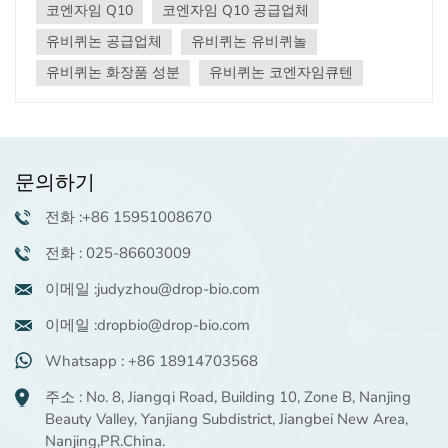
코엔자임 Q10
코엔자임 Q10 공급업체
다. 신뢰할 수 있는 원자재 공급업체로서, DropCare® Q10
이 어떻게 제품 혁신의 강력한 엔진이 될 수 있는지 안내해
유비퀴논 공급업체
유비퀴논 유비퀴놀
드립니다. 드롭케어® Q10: 자연의 에너지와 항산화제 수호
유비퀴논 화장품 성분
유비퀴논 코엔자임큐텐
자별칭: 유비퀴논, CoQ10, 비타민 Q특성: 지용성 비타민과
유사한 화합물로, 신체에서 자연적으로 합성되며 나이가
들면서 감소하고, 음식(심해어, 내장육, 견과류)이나 보충제
를 통해서도 섭취할 수 있습니다.핵심 역할: 에너지(ATP)
생산을 위한 미토콘드리아 "전자 전달 사슬"에서 필수적입
문의하기
니다. 동시에 강력한 지용성 항산화제 역할을 하여 세포막
을 자유 라디칼로부터 보호합니다.I. 화장품: DropCare®
전화 :+86 15951008670
Q10의 "젊음 보존" 과학DropCare® Q10은 노화 징후를 막
전화 : 025-86603009
고 피부에 활력을 불어넣는 주요 성분입니다.노화 방지의
선구자:항산화 보호막: 콜라겐과 엘라스틴을 분해하는 자유
이메일 :judyzhou@drop-bio.com
라디칼을 중화시켜 광노화와 내재적 노화를 근원에서 퇴치
합니다.주름 및 미세주름 감소: 피부의 자체 복구 능력을 향
이메일 :dropbio@drop-bio.com
상시켜 산화 손상으로 인한 주름을 개선하고 피부를 더 매
Whatsapp : +86 18914703568
끄럽고 탄력 있게 만들어줍니다.탄력과 견고함을 향상시킵
니다. 피부 세포에 활력을 불어넣어 신진대사를 촉진하고,
주소 : No. 8, Jiangqi Road, Building 10, Zone B, Nanjing
유연성과 통통함을 개선합니다.사진 손상으로부터 보호:자
Beauty Valley, Yanjiang Subdistrict, Jiangbei New Area,
외선 차단제와 함께 사용하면 UVA/UVB 손상에 대한 방어
Nanjing,PR.China.