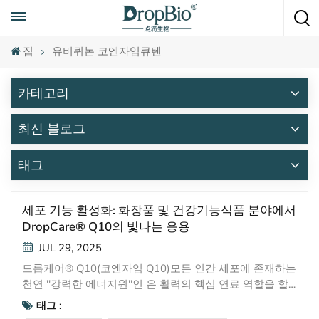
언제든지 전화하세요
+86 15951008670
집
유비퀴논 코엔자임큐텐
카테고리
최신 블로그
태그
세포 기능 활성화: 화장품 및 건강기능식품 분야에서
DropCare® Q10의 빛나는 응용
JUL 29, 2025
드롭케어® Q10(코엔자임 Q10)모든 인간 세포에 존재하는
천연 "강력한 에너지원"인 은 활력의 핵심 연료 역할을 할
뿐만 아니라, 탁월한 항산화 효과와 세포 활성화 능력으로
태그 :
화장품 및 건강기능식품 분야에서도 눈부신 활약을 펼칩니