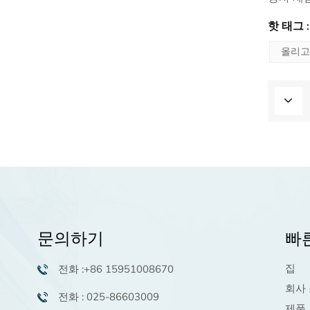
핫 태그 :
올리고
문의하기
빠
집
전화 :+86 15951008670
회사
전화 : 025-86603009
제품