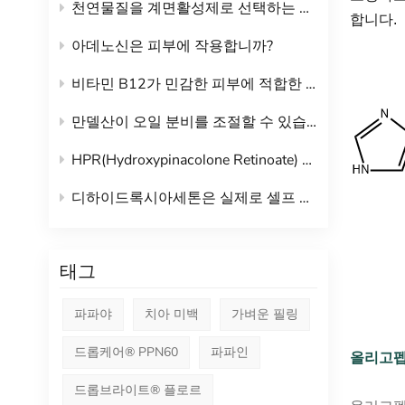
천연물질을 계면활성제로 선택하는 이유는 무엇입니까?
합니다.
아데노신은 피부에 작용합니까?
비타민 B12가 민감한 피부에 적합한 이유는 무엇입니까?
만델산이 오일 분비를 조절할 수 있습니까?
HPR(Hydroxypinacolone Retinoate) 레티놀은 정말 순하고 자극적이지 않나요?
디하이드록시아세톤은 실제로 셀프 태닝에 효과가 있나요?
태그
파파야
치아 미백
가벼운 필링
드롭케어® PPN60
파파인
올리고펩
드롭브라이트® 플로르