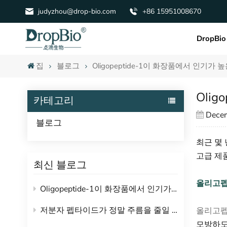
judyzhou@drop-bio.com
+86 15951008670
DropBio
집
블로그
Oligopeptide-1이 화장품에서 인기가
Oli
카테고리
Dece
블로그
최근 몇
고급 제
최신 블로그
올리고펩
Oligopeptide-1이 화장품에서 인기가 높은 이유는 무엇입니까?
저분자 펩타이드가 정말 주름을 줄일 수 있나요?
올리고펩
모방하도