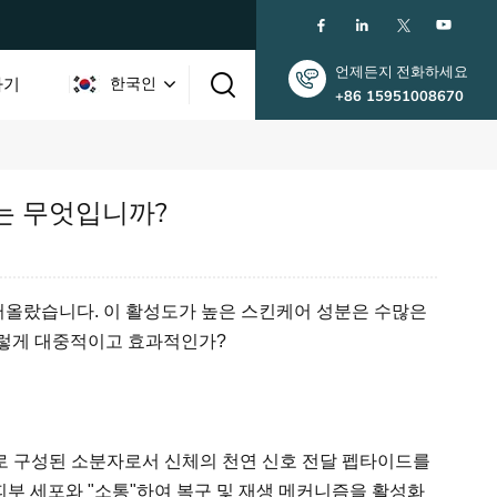
언제든지 전화하세요
하기
한국인
+86 15951008670
English
유는 무엇입니까?
한국인
中文
떠올랐습니다. 이 활성도가 높은 스킨케어 성분은 수많은
그렇게 대중적이고 효과적인가?
로 구성된 소분자로서 신체의 천연 신호 전달 펩타이드를
부 세포와 "소통"하여 복구 및 재생 메커니즘을 활성화