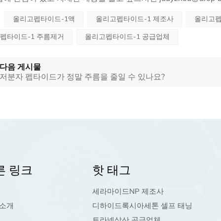
올리고펩타이드-1액
올리고펩타이드-1 제조사
올리고펩
펩타이드-1 주름제거
올리고펩타이드-1 공급업체
다음 게시물
저분자 펩타이드가 정말 주름을 줄일 수 있나요?
른 링크
핫 태그
세라마이드NP 제조사
 소개
디하이드록시아세톤 셀프 태닝
트라넥삼산 공급업체