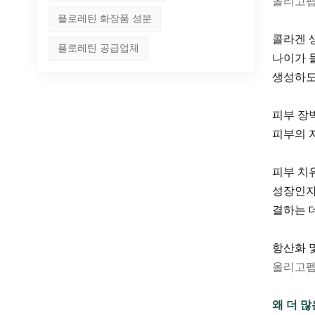
올리고펩
플로레틴 화장품 성분
콜라겐 
플로레틴 공급업체
나이가 
생성하도
피부 장
피부의 
피부 치
성장인자
결하는 
항산화 
올리고펩
왜 더 많