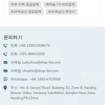
니다. 동시에 활성 성분은 세포 회전율을 촉진하여 기존 멜
피부 미백 공급업체
쿼터늄-73 제조업체
라닌의 각질 제거를 가속화하여 더 밝은 안색을 얻을 수 있
트라넥삼산 공급업체
트라넥삼산 제조사
습니다. 대표적인 미백성분으로는 비타민C(VC), 트라넥삼
산, 알부틴 및 다양한 산 기반 화합물. VC는 멜라닌 합성에
관여하는 주요 효소의 활성화를 억제하여 멜라닌 생성을
감소시키는 작용을 합니다. 또한 치료 수준에서 항산화 효
과를 제공합니다. 그러나 VC는 매우 불안정하고 빛에 의해
문의하기
쉽게 분해되며 보관이 어렵습니다. 농도가 높으면 피부에
자극을 줄 수도 있습니다. 마찬가지로, 알부틴은 VC에 비해
전화 :+86 15951008670
더 안정적이지만 그 효과는 상대적으로 느리고 눈에 띄는
전화 : 025-86603009
결과를 얻으려면 일관된 사용이 필요합니다. 최근에는 새
로운 성분이 -쿼터늄-73(QA-73)—인기를 얻었습니다. 멜
이메일 :judyzhou@drop-bio.com
라닌 합성을 효과적으로 억제하고 멜라닌 생성과 관련된
프로피오니박테리움 아크네스, 대장균 등의 박테리아를 제
이메일 :dropbio@drop-bio.com
거할 수 있는 탁월한 항균 특성을 자랑합니다. QA-73은
Whatsapp : +86 18914703568
뛰어난 안정성을 제공하여 보관 및 사용 중에도 손상되지
않고 피부 자극을 일으킬 가능성이 적습니다. 독특한 항균
주소 : No. 8, Jiangqi Road, Building 10, Zone B, Nanjing
작용으로 색소 침착을 근원적으로 방지하여 시간이 지날수
Beauty Valley, Yanjiang Subdistrict, Jiangbei New Area,
록 피부가 더욱 빛나고 투명해집니다. 당사 제품에 관심이
Nanjing,PR.China.
있고 자세한 내용을 알고 싶으시면 judyzhou@drop-