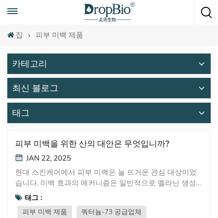
언제든지 전화하세요
+86 15951008670
집
피부 미백 제품
카테고리
최신 블로그
태그
피부 미백을 위한 산의 대안은 무엇입니까?
JAN 22, 2025
현대 스킨케어에서 피부 미백은 늘 뜨거운 관심 대상이었
습니다. 미백 효과의 메커니즘은 일반적으로 멜라닌 생성
억제, 멜라닌 대사 촉진, 미백제 흡수 강화의 세 가지 주요
태그 :
범주로 나뉩니다. 티로시나아제 등 멜라닌 합성을 담당하
피부 미백 제품
쿼터늄-73 공급업체
는 주요 효소를 차단함으로써 멜라닌 생성을 줄일 수 있습