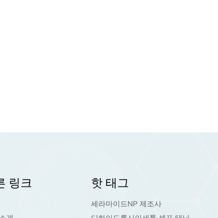
른 링크
핫 태그
세라마이드NP 제조사