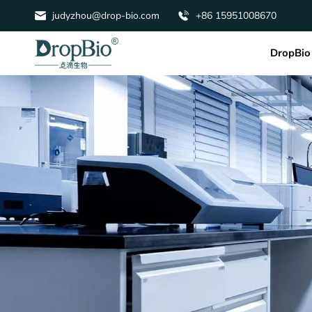
judyzhou@drop-bio.com
+86 15951008670
DropBio