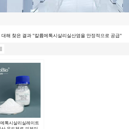
에 대해 찾은 결과 "칼륨메톡시살리실산염을 안정적으로 공급"
슘메톡시살리실레이트
산 유도체로 피부미