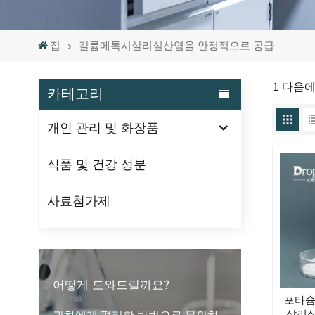
집
칼륨메톡시살리실산염을 안정적으로 공급
1 다음
카테고리
개인 관리 및 화장품
식품 및 건강 성분
사료첨가제
어떻게 도와드릴까요?
포타
살리실