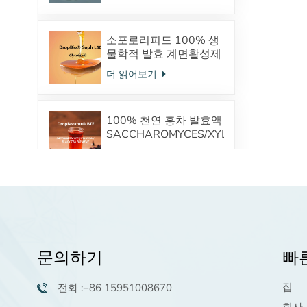
체
소포로리피드 100% 생
물학적 발효 계면활성제
안전한 화장품 원료 공
더 읽어보기
급업체
100% 천연 홍차 발효액
SACCHAROMYCES/XYLINUM/BLACK
TEA FERMENT TP(차폴
더 읽어보기
리페놀) 프로바이오틱스
피부미생물을 조절합니
다
인간 표피 화장품 공급
업체의 세라마이드 오일
성분의 전구체인 피토스
더 읽어보기
핑고신
문의하기
빠
팔미토일펜타펩타이
집
전화 :+86 15951008670
드-4 생리활성 펩타이드