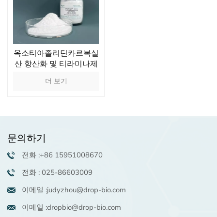
옥소티아졸리딘카르복실
산 항산화 및 티라미나제
활성 억제 글루타티온의
더 보기
전구체
문의하기
전화 :+86 15951008670
전화 : 025-86603009
이메일 :judyzhou@drop-bio.com
이메일 :dropbio@drop-bio.com