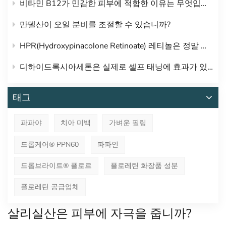
비타민 B12가 민감한 피부에 적합한 이유는 무엇입니까?
만델산이 오일 분비를 조절할 수 있습니까?
HPR(Hydroxypinacolone Retinoate) 레티놀은 정말 순하고 자극적이지 않나요?
디하이드록시아세톤은 실제로 셀프 태닝에 효과가 있나요?
태그
파파야
치아 미백
가벼운 필링
드롭케어® PPN60
파파인
드롭브라이트® 플로르
플로레틴 화장품 성분
플로레틴 공급업체
살리실산은 피부에 자극을 줍니까?