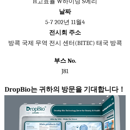
H
고효율
W
하이닝
S
에리
날짜
5
-
7
202년 11월
4
전시회 주소
방콕 국제 무역 전시 센터(BITEC) 태국 방콕
부스 N
o.
J81
DropBio는 귀하의 방문을 기대합니다
！