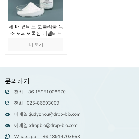
세 배 펩티드 보툴리눔 독
소 오피오톡신 디펩티드
디아미노부티로일 벤질
더 보기
아미드 디아세테이트
CAS 번호 823202-99-9
생체 모방 펩티드 공급업
체
문의하기
전화 :+86 15951008670
전화 : 025-86603009
이메일 :judyzhou@drop-bio.com
이메일 :dropbio@drop-bio.com
Whatsapp : +86 18914703568