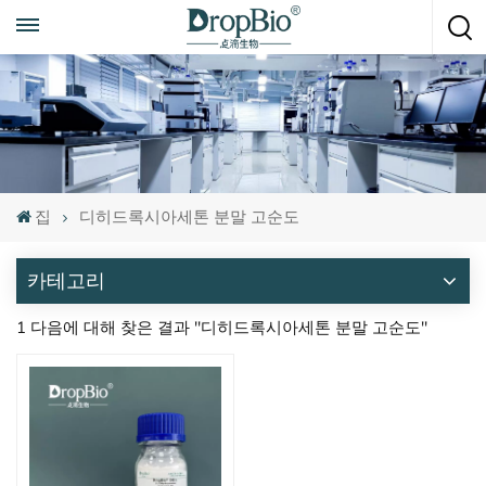
언제든지 전화하세요
+86 15951008670
집
디히드록시아세톤 분말 고순도
카테고리
1 다음에 대해 찾은 결과 "디히드록시아세톤 분말 고순도"