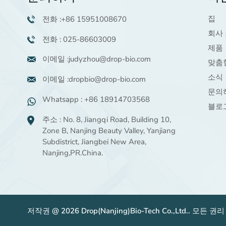
팔미토일펜타펩타이
집
전화 :+86 15951008670
드-4 생리활성 펩타이드
화장품 성분 98.0% 파
회사
더 읽어보기
전화 : 025-86603009
우더 공급업체
제품
이메일 :judyzhou@drop-bio.com
맞춤
모란 100%천연식물추
소식
이메일 :dropbio@drop-bio.com
출물 중국 지역적 특성
문의
진정 완화 원료
더 읽어보기
Whatsapp : +86 18914703568
블로
주소 : No. 8, Jiangqi Road, Building 10,
Zone B, Nanjing Beauty Valley, Yanjiang
만델릭산 민감한 근육의
여드름을 제거할 수 있
Subdistrict, Jiangbei New Area,
는 저분자산 α-하이드록
Nanjing,PR.China.
더 읽어보기
시산
저작권 @ 2026 Drop(Nanjing)Bio-Tech Co.,Ltd.. 모든 권리