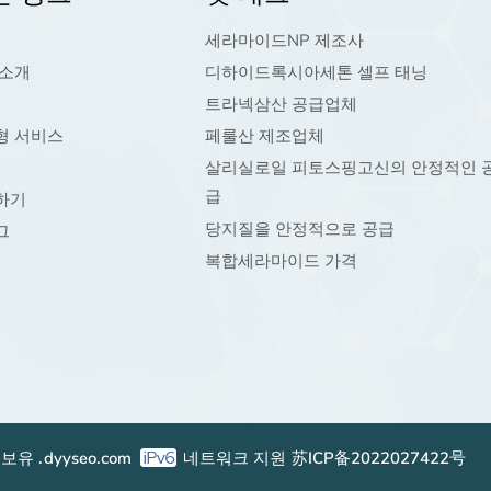
세라마이드NP 제조사
 소개
디하이드록시아세톤 셀프 태닝
트라넥삼산 공급업체
형 서비스
페룰산 제조업체
살리실로일 피토스핑고신의 안정적인 
급
하기
당지질을 안정적으로 공급
그
복합세라마이드 가격
 보유 .
dyyseo.com
네트워크 지원
苏ICP备2022027422号