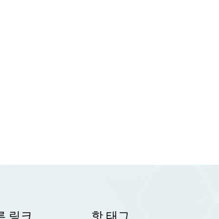
른 링크
핫 태그