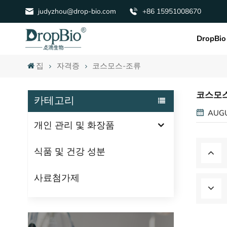
judyzhou@drop-bio.com
+86 15951008670
DropBio
집
자격증
코스모스-조류
코스모
카테고리
AUGU
개인 관리 및 화장품
식품 및 건강 성분
사료첨가제