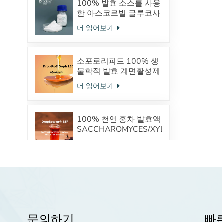
100% 발효 소스를 사용
한 아스코르빌 글루코사
이드 안정적인 VC 유도
더 읽어보기
체
소포로리피드 100% 생
물학적 발효 계면활성제
안전한 화장품 원료 공
더 읽어보기
급업체
100% 천연 홍차 발효액
SACCHAROMYCES/XYLINUM/BLACK
TEA FERMENT TP(차폴
더 읽어보기
리페놀) 프로바이오틱스
피부미생물을 조절합니
다
인간 표피 화장품 공급
업체의 세라마이드 오일
성분의 전구체인 피토스
더 읽어보기
핑고신
문의하기
빠