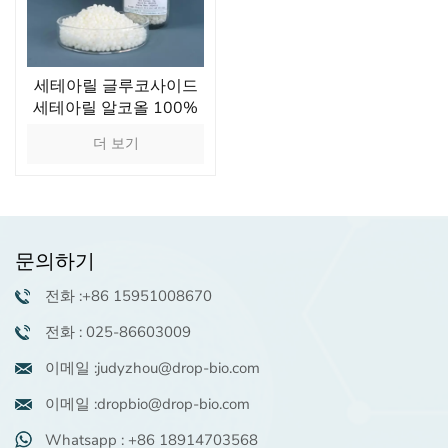
세테아릴 글루코사이드
세테아릴 알코올 100%
천연 식물 유래 액정 코스
더 보기
모스 인증 유화제
문의하기
전화 :+86 15951008670
전화 : 025-86603009
이메일 :judyzhou@drop-bio.com
이메일 :dropbio@drop-bio.com
Whatsapp : +86 18914703568