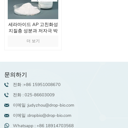
세라마이드 AP 고친화성
지질층 성분과 저자극 박
리성분으로 민감한 피부
더 보기
를 위한
문의하기
전화 :+86 15951008670
전화 : 025-86603009
이메일 :judyzhou@drop-bio.com
이메일 :dropbio@drop-bio.com
Whatsapp : +86 18914703568