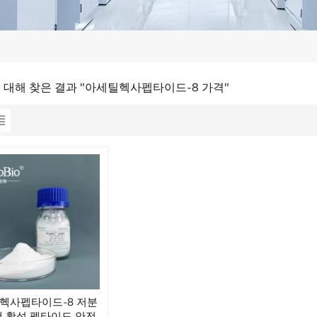
에 대해 찾은 결과 "아세틸헥사펩타이드-8 가격"
헥사펩타이드-8 저분
백 활성 펩타이드 안전