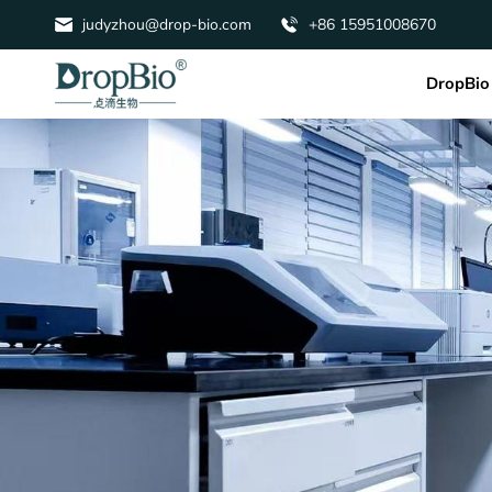
judyzhou@drop-bio.com
+86 15951008670
DropBio