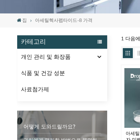
집
아세틸헥사펩타이드-8 가격
1 다음
카테고리
개인 관리 및 화장품
식품 및 건강 성분
사료첨가제
어떻게 도와드릴까요?
아세틸
자 미