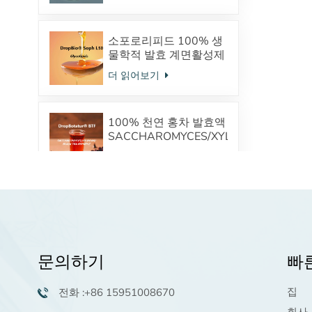
체
소포로리피드 100% 생
물학적 발효 계면활성제
안전한 화장품 원료 공
더 읽어보기
급업체
100% 천연 홍차 발효액
SACCHAROMYCES/XYLINUM/BLACK
TEA FERMENT TP(차폴
더 읽어보기
리페놀) 프로바이오틱스
피부미생물을 조절합니
다
인간 표피 화장품 공급
업체의 세라마이드 오일
성분의 전구체인 피토스
더 읽어보기
핑고신
문의하기
빠
팔미토일펜타펩타이
집
전화 :+86 15951008670
드-4 생리활성 펩타이드