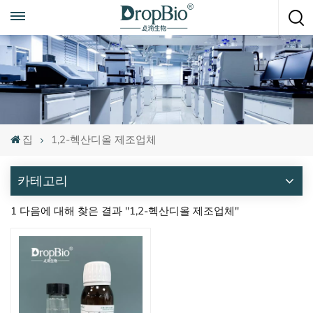
언제든지 전화하세요
+86 15951008670
집
1,2-헥산디올 제조업체
카테고리
1 다음에 대해 찾은 결과 "1,2-헥산디올 제조업체"