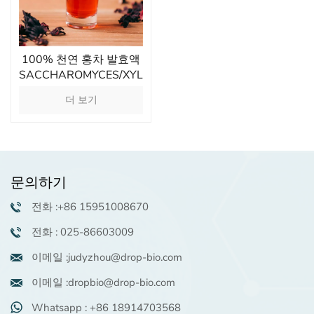
100% 천연 홍차 발효액
SACCHAROMYCES/XYLINUM/BLACK
TEA FERMENT TP(차폴
더 보기
리페놀) 프로바이오틱스
피부미생물을 조절합니
다
문의하기
전화 :+86 15951008670
전화 : 025-86603009
이메일 :judyzhou@drop-bio.com
이메일 :dropbio@drop-bio.com
Whatsapp : +86 18914703568